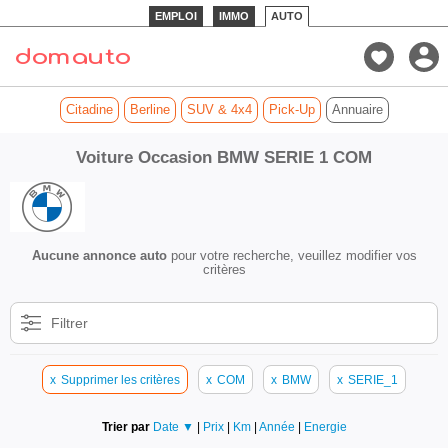
EMPLOI
IMMO
AUTO
Citadine
Berline
SUV & 4x4
Pick-Up
Annuaire
Voiture Occasion BMW SERIE 1 COM
Aucune annonce auto
pour votre recherche, veuillez modifier vos
critères
Filtrer
x
Supprimer les critères
x
COM
x
BMW
x
SERIE_1
Trier par
Date ▼
|
Prix
|
Km
|
Année
|
Energie