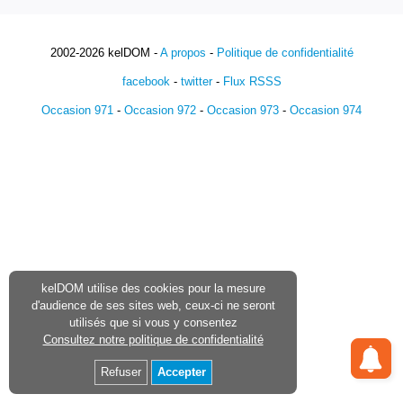
2002-2026 kelDOM -
A propos
-
Politique de confidentialité
facebook
-
twitter
-
Flux RSSS
Occasion 971
-
Occasion 972
-
Occasion 973
-
Occasion 974
kelDOM utilise des cookies pour la mesure
d'audience de ses sites web, ceux-ci ne seront
utilisés que si vous y consentez
Consultez notre politique de confidentialité
Refuser
Accepter