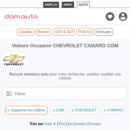
EMPLOI
IMMO
AUTO
Citadine
Berline
SUV & 4x4
Pick-Up
Annuaire
Voiture Occasion CHEVROLET CAMARO COM
Aucune annonce auto
pour votre recherche, veuillez modifier vos
critères
Filtrer
x
Supprimer les critères
x
COM
x
CHEVROLET
x
CAMARO
Trier par
Date ▼
|
Prix
|
Km
|
Année
|
Energie