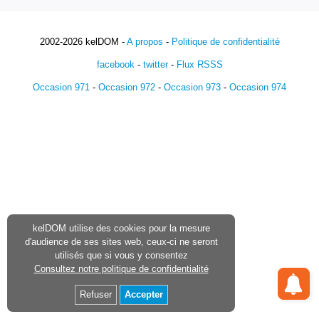
2002-2026 kelDOM -
A propos
-
Politique de confidentialité
facebook
-
twitter
-
Flux RSSS
Occasion 971
-
Occasion 972
-
Occasion 973
-
Occasion 974
kelDOM utilise des cookies pour la mesure
d'audience de ses sites web, ceux-ci ne seront
utilisés que si vous y consentez
Consultez notre politique de confidentialité
Refuser
Accepter