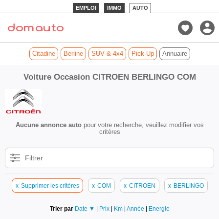
EMPLOI
IMMO
AUTO
Citadine
Berline
SUV & 4x4
Pick-Up
Annuaire
Voiture Occasion CITROEN BERLINGO COM
Aucune annonce auto
pour votre recherche, veuillez modifier vos
critères
Filtrer
x
Supprimer les critères
x
COM
x
CITROEN
x
BERLINGO
Trier par
Date ▼
|
Prix
|
Km
|
Année
|
Energie