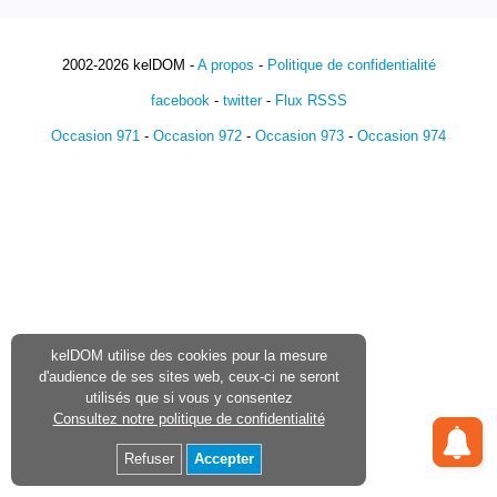
2002-2026 kelDOM -
A propos
-
Politique de confidentialité
facebook
-
twitter
-
Flux RSSS
Occasion 971
-
Occasion 972
-
Occasion 973
-
Occasion 974
kelDOM utilise des cookies pour la mesure
d'audience de ses sites web, ceux-ci ne seront
utilisés que si vous y consentez
Consultez notre politique de confidentialité
Refuser
Accepter