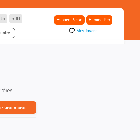
tin
SBH
Espace Perso
Espace Pro
Mes favoris
uaire
itères
er une alerte