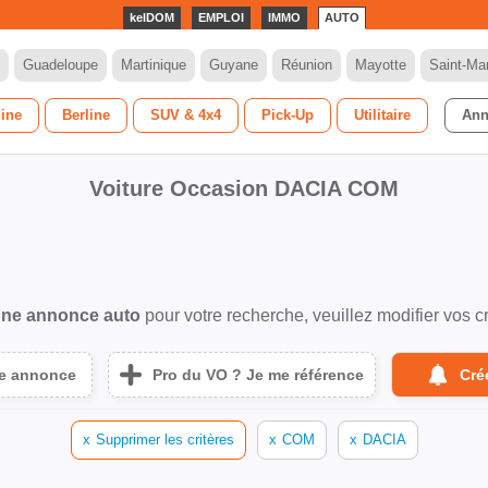
kelDOM
EMPLOI
IMMO
AUTO
Guadeloupe
Martinique
Guyane
Réunion
Mayotte
Saint-Mar
dine
Berline
SUV & 4x4
Pick-Up
Utilitaire
Ann
Voiture Occasion DACIA COM
ne annonce auto
pour votre recherche, veuillez modifier vos cr
ne annonce
Pro du VO ? Je me référence
Cré
x
Supprimer les critères
x
COM
x
DACIA