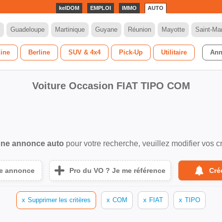
kelDOM
EMPLOI
IMMO
AUTO
Guadeloupe
Martinique
Guyane
Réunion
Mayotte
Saint-Mar
dine
Berline
SUV & 4x4
Pick-Up
Utilitaire
Ann
Voiture Occasion FIAT TIPO COM
ne annonce auto
pour votre recherche, veuillez modifier vos cr
ne annonce
Pro du VO ? Je me référence
Cré
x
Supprimer les critères
x
COM
x
FIAT
x
TIPO