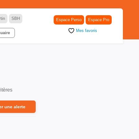
tin
SBH
Espace Perso
Espace Pro
Mes favoris
uaire
itères
er une alerte