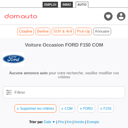
EMPLOI
IMMO
AUTO
Citadine
Berline
SUV & 4x4
Pick-Up
Annuaire
Voiture Occasion FORD F150 COM
Aucune annonce auto
pour votre recherche, veuillez modifier vos
critères
Filtrer
x
Supprimer les critères
x
COM
x
FORD
x
F150
Trier par
Date ▼
|
Prix
|
Km
|
Année
|
Energie