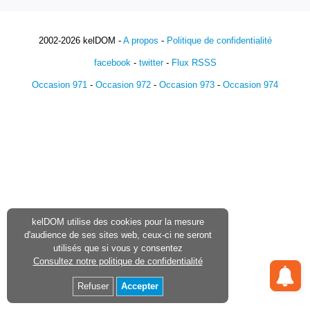
2002-2026 kelDOM -
A propos
-
Politique de confidentialité
facebook
-
twitter
-
Flux RSSS
Occasion 971
-
Occasion 972
-
Occasion 973
-
Occasion 974
kelDOM utilise des cookies pour la mesure
d'audience de ses sites web, ceux-ci ne seront
utilisés que si vous y consentez
Consultez notre politique de confidentialité
Refuser
Accepter