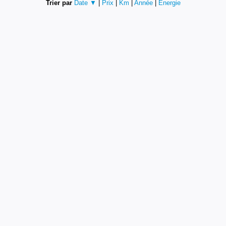
Trier par
Date ▼
|
Prix
|
Km
|
Année
|
Energie