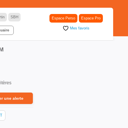
tin
SBH
Espace Perso
Espace Pro
Mes favoris
uaire
OM
itères
er une alerte
T