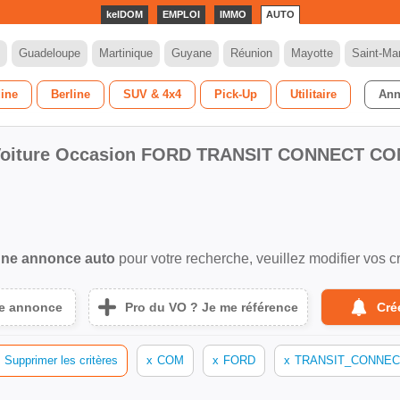
kelDOM
EMPLOI
IMMO
AUTO
Guadeloupe
Martinique
Guyane
Réunion
Mayotte
Saint-Mar
dine
Berline
SUV & 4x4
Pick-Up
Utilitaire
Ann
oiture Occasion FORD TRANSIT CONNECT C
ne annonce auto
pour votre recherche, veuillez modifier vos cr
ne annonce
Pro du VO ? Je me référence
Cré
Supprimer les critères
x
COM
x
FORD
x
TRANSIT_CONNEC