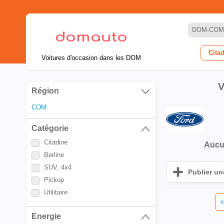
DOM-COM
Cita
Voitures d'occasion dans les DOM
V
Région
COM
Catégorie
Citadine
Aucu
Berline
SUV, 4x4
Publier u
Pickup
Utilitaire
x
Energie