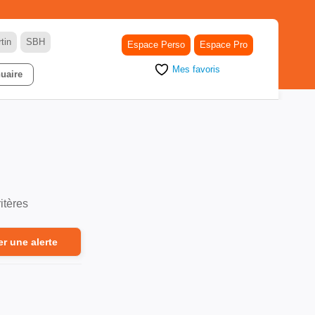
tin
SBH
Espace Perso
Espace Pro
Mes favoris
uaire
itères
er une alerte