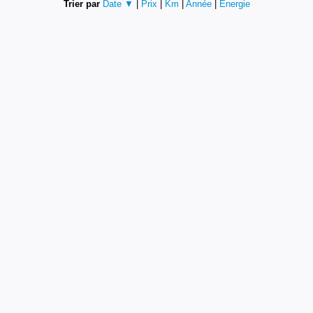
Trier par
Date ▼
|
Prix
|
Km
|
Année
|
Energie