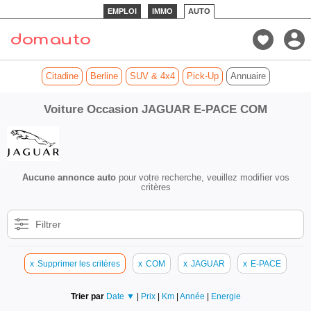
EMPLOI
IMMO
AUTO
Citadine
Berline
SUV & 4x4
Pick-Up
Annuaire
Voiture Occasion JAGUAR E-PACE COM
Aucune annonce auto
pour votre recherche, veuillez modifier vos
critères
Filtrer
x
Supprimer les critères
x
COM
x
JAGUAR
x
E-PACE
Trier par
Date ▼
|
Prix
|
Km
|
Année
|
Energie