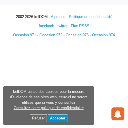
2002-2026 kelDOM -
A propos
-
Politique de confidentialité
facebook
-
twitter
-
Flux RSSS
Occasion 971
-
Occasion 972
-
Occasion 973
-
Occasion 974
kelDOM utilise des cookies pour la mesure
d'audience de ses sites web, ceux-ci ne seront
utilisés que si vous y consentez
Consultez notre politique de confidentialité
Refuser
Accepter