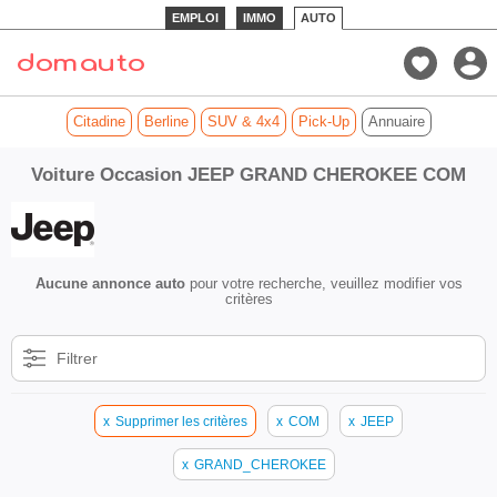
EMPLOI
IMMO
AUTO
Citadine
Berline
SUV & 4x4
Pick-Up
Annuaire
Voiture Occasion JEEP GRAND CHEROKEE COM
Aucune annonce auto
pour votre recherche, veuillez modifier vos
critères
Filtrer
x
Supprimer les critères
x
COM
x
JEEP
x
GRAND_CHEROKEE