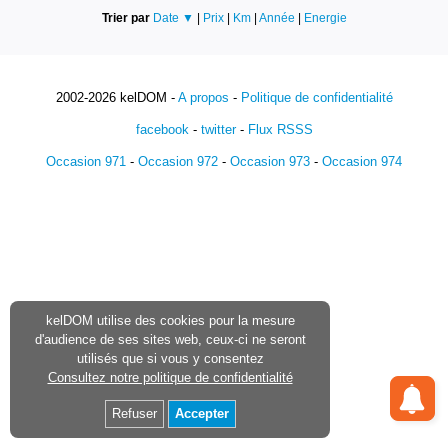
Trier par
Date ▼
|
Prix
|
Km
|
Année
|
Energie
2002-2026 kelDOM -
A propos
-
Politique de confidentialité
facebook
-
twitter
-
Flux RSSS
Occasion 971
-
Occasion 972
-
Occasion 973
-
Occasion 974
kelDOM utilise des cookies pour la mesure
d'audience de ses sites web, ceux-ci ne seront
utilisés que si vous y consentez
Consultez notre politique de confidentialité
Refuser
Accepter