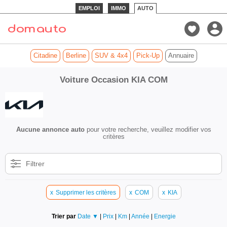
EMPLOI
IMMO
AUTO
Citadine
Berline
SUV & 4x4
Pick-Up
Annuaire
Voiture Occasion KIA COM
Aucune annonce auto
pour votre recherche, veuillez modifier vos
critères
Filtrer
x
Supprimer les critères
x
COM
x
KIA
Trier par
Date ▼
|
Prix
|
Km
|
Année
|
Energie