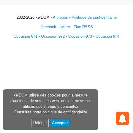
2002-2026 kelDOM -
A propos
-
Politique de confidentialité
facebook
-
twitter
-
Flux RSSS
Occasion 971
-
Occasion 972
-
Occasion 973
-
Occasion 974
kelDOM utilise des cookies pour la mesure
d'audience de ses sites web, ceux-ci ne seront
utilisés que si vous y consentez
Consultez notre politique de confidentialité
Refuser
Accepter