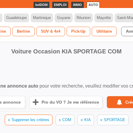
kelDOM
EMPLOI
IMMO
AUTO
Guadeloupe
Martinique
Guyane
Réunion
Mayotte
Saint-Mar
dine
Berline
SUV & 4x4
Pick-Up
Utilitaire
Ann
Voiture Occasion KIA SPORTAGE COM
ne annonce auto
pour votre recherche, veuillez modifier vos cr
ne annonce
Pro du VO ? Je me référence
Cré
x
Supprimer les critères
x
COM
x
KIA
x
SPORTAGE