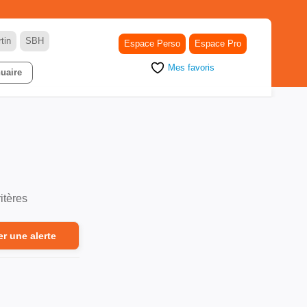
tin
SBH
Espace Perso
Espace Pro
Mes favoris
uaire
itères
er une alerte