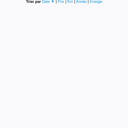
Trier par
Date ▼
|
Prix
|
Km
|
Année
|
Energie