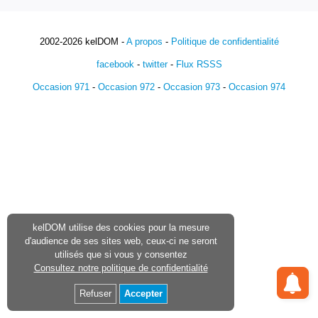
2002-2026 kelDOM -
A propos
-
Politique de confidentialité
facebook
-
twitter
-
Flux RSSS
Occasion 971
-
Occasion 972
-
Occasion 973
-
Occasion 974
kelDOM utilise des cookies pour la mesure
d'audience de ses sites web, ceux-ci ne seront
utilisés que si vous y consentez
Consultez notre politique de confidentialité
Refuser
Accepter