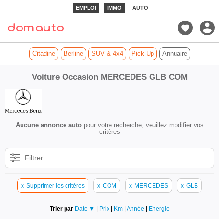
EMPLOI
IMMO
AUTO
Citadine
Berline
SUV & 4x4
Pick-Up
Annuaire
Voiture Occasion MERCEDES GLB COM
Aucune annonce auto
pour votre recherche, veuillez modifier vos
critères
Filtrer
x
Supprimer les critères
x
COM
x
MERCEDES
x
GLB
Trier par
Date ▼
|
Prix
|
Km
|
Année
|
Energie