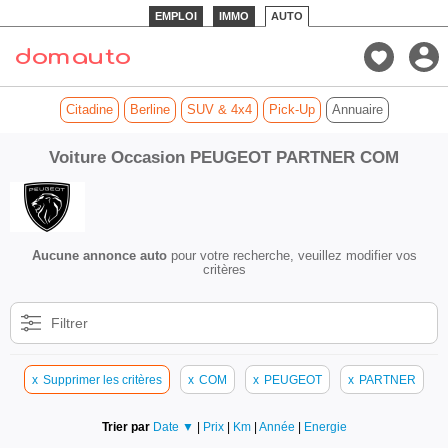
EMPLOI
IMMO
AUTO
Citadine
Berline
SUV & 4x4
Pick-Up
Annuaire
Voiture Occasion PEUGEOT PARTNER COM
Aucune annonce auto
pour votre recherche, veuillez modifier vos
critères
Filtrer
x
Supprimer les critères
x
COM
x
PEUGEOT
x
PARTNER
Trier par
Date ▼
|
Prix
|
Km
|
Année
|
Energie