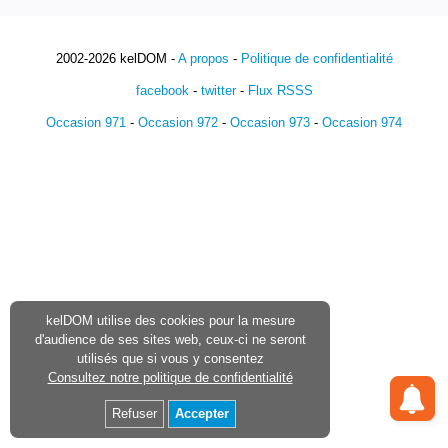
2002-2026 kelDOM -
A propos
-
Politique de confidentialité
facebook
-
twitter
-
Flux RSSS
Occasion 971
-
Occasion 972
-
Occasion 973
-
Occasion 974
kelDOM utilise des cookies pour la mesure
d'audience de ses sites web, ceux-ci ne seront
utilisés que si vous y consentez
Consultez notre politique de confidentialité
Refuser
Accepter