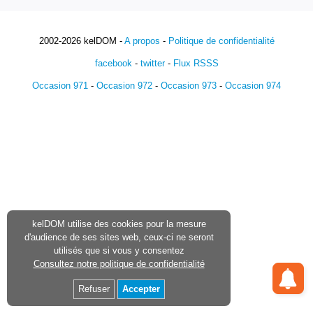
2002-2026 kelDOM -
A propos
-
Politique de confidentialité
facebook
-
twitter
-
Flux RSSS
Occasion 971
-
Occasion 972
-
Occasion 973
-
Occasion 974
kelDOM utilise des cookies pour la mesure
d'audience de ses sites web, ceux-ci ne seront
utilisés que si vous y consentez
Consultez notre politique de confidentialité
Refuser
Accepter