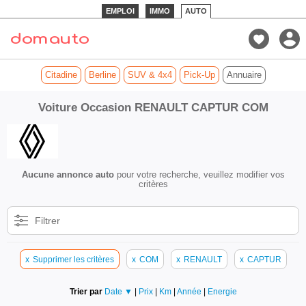
EMPLOI
IMMO
AUTO
Citadine
Berline
SUV & 4x4
Pick-Up
Annuaire
Voiture Occasion RENAULT CAPTUR COM
Aucune annonce auto
pour votre recherche, veuillez modifier vos
critères
Filtrer
x
Supprimer les critères
x
COM
x
RENAULT
x
CAPTUR
Trier par
Date ▼
|
Prix
|
Km
|
Année
|
Energie