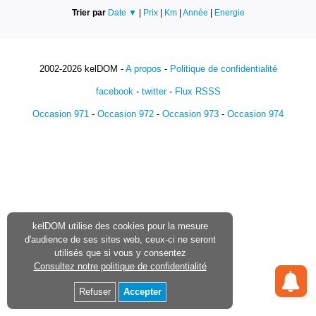
Trier par
Date ▼
|
Prix
|
Km
|
Année
|
Energie
2002-2026 kelDOM -
A propos
-
Politique de confidentialité
facebook
-
twitter
-
Flux RSSS
Occasion 971
-
Occasion 972
-
Occasion 973
-
Occasion 974
kelDOM utilise des cookies pour la mesure
d'audience de ses sites web, ceux-ci ne seront
utilisés que si vous y consentez
Consultez notre politique de confidentialité
Refuser
Accepter