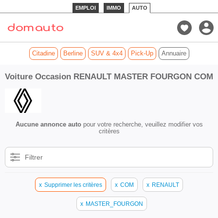
EMPLOI
IMMO
AUTO
Citadine
Berline
SUV & 4x4
Pick-Up
Annuaire
Voiture Occasion RENAULT MASTER FOURGON COM
Aucune annonce auto
pour votre recherche, veuillez modifier vos
critères
Filtrer
x
Supprimer les critères
x
COM
x
RENAULT
x
MASTER_FOURGON