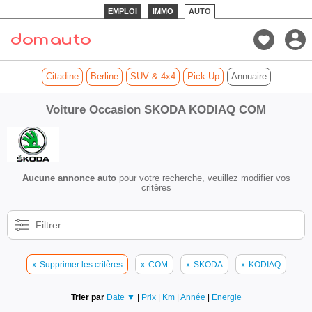
EMPLOI
IMMO
AUTO
Citadine
Berline
SUV & 4x4
Pick-Up
Annuaire
Voiture Occasion SKODA KODIAQ COM
Aucune annonce auto
pour votre recherche, veuillez modifier vos
critères
Filtrer
x
Supprimer les critères
x
COM
x
SKODA
x
KODIAQ
Trier par
Date ▼
|
Prix
|
Km
|
Année
|
Energie