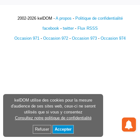
2002-2026 kelDOM -
A propos
-
Politique de confidentialité
facebook
-
twitter
-
Flux RSSS
Occasion 971
-
Occasion 972
-
Occasion 973
-
Occasion 974
kelDOM utilise des cookies pour la mesure
d'audience de ses sites web, ceux-ci ne seront
utilisés que si vous y consentez
Consultez notre politique de confidentialité
Refuser
Accepter