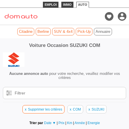
EMPLOI
IMMO
AUTO
Citadine
Berline
SUV & 4x4
Pick-Up
Annuaire
Voiture Occasion SUZUKI COM
Aucune annonce auto
pour votre recherche, veuillez modifier vos
critères
Filtrer
x
Supprimer les critères
x
COM
x
SUZUKI
Trier par
Date ▼
|
Prix
|
Km
|
Année
|
Energie