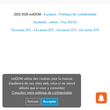
2002-2026 kelDOM -
A propos
-
Politique de confidentialité
facebook
-
twitter
-
Flux RSSS
Occasion 971
-
Occasion 972
-
Occasion 973
-
Occasion 974
kelDOM utilise des cookies pour la mesure
d'audience de ses sites web, ceux-ci ne seront
utilisés que si vous y consentez
Consultez notre politique de confidentialité
Refuser
Accepter