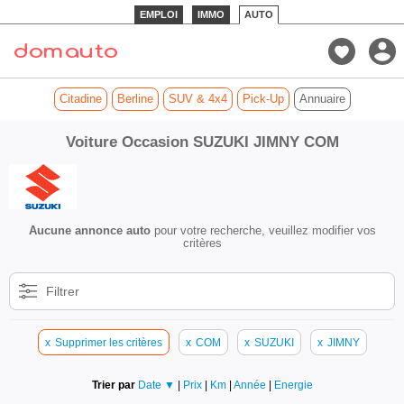
EMPLOI
IMMO
AUTO
Citadine
Berline
SUV & 4x4
Pick-Up
Annuaire
Voiture Occasion SUZUKI JIMNY COM
Aucune annonce auto
pour votre recherche, veuillez modifier vos
critères
Filtrer
x
Supprimer les critères
x
COM
x
SUZUKI
x
JIMNY
Trier par
Date ▼
|
Prix
|
Km
|
Année
|
Energie