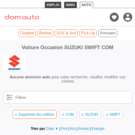
EMPLOI
IMMO
AUTO
Citadine
Berline
SUV & 4x4
Pick-Up
Annuaire
Voiture Occasion SUZUKI SWIFT COM
Aucune annonce auto
pour votre recherche, veuillez modifier vos
critères
Filtrer
x
Supprimer les critères
x
COM
x
SUZUKI
x
SWIFT
Trier par
Date ▼
|
Prix
|
Km
|
Année
|
Energie