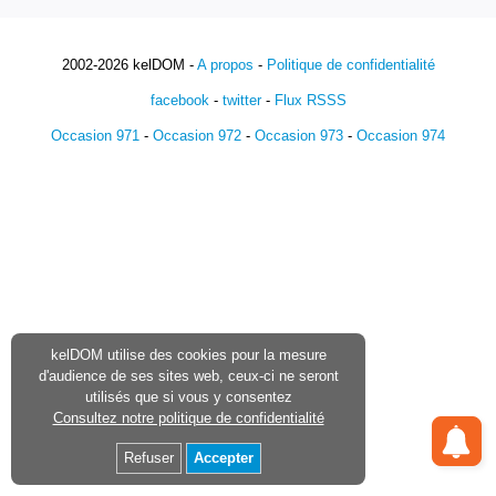
2002-2026 kelDOM -
A propos
-
Politique de confidentialité
facebook
-
twitter
-
Flux RSSS
Occasion 971
-
Occasion 972
-
Occasion 973
-
Occasion 974
kelDOM utilise des cookies pour la mesure
d'audience de ses sites web, ceux-ci ne seront
utilisés que si vous y consentez
Consultez notre politique de confidentialité
Refuser
Accepter