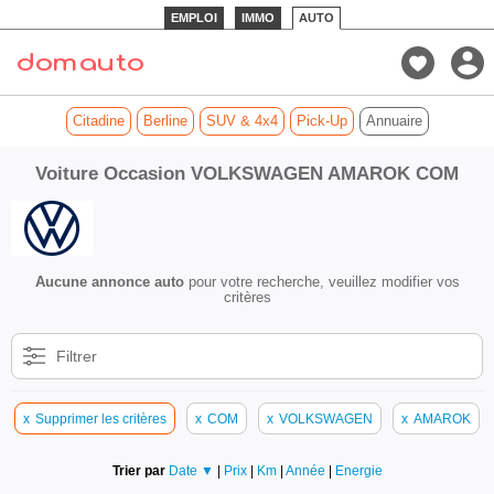
EMPLOI
IMMO
AUTO
Citadine
Berline
SUV & 4x4
Pick-Up
Annuaire
Voiture Occasion VOLKSWAGEN AMAROK COM
Aucune annonce auto
pour votre recherche, veuillez modifier vos
critères
Filtrer
x
Supprimer les critères
x
COM
x
VOLKSWAGEN
x
AMAROK
Trier par
Date ▼
|
Prix
|
Km
|
Année
|
Energie