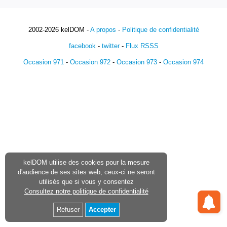
2002-2026 kelDOM -
A propos
-
Politique de confidentialité
facebook
-
twitter
-
Flux RSSS
Occasion 971
-
Occasion 972
-
Occasion 973
-
Occasion 974
kelDOM utilise des cookies pour la mesure
d'audience de ses sites web, ceux-ci ne seront
utilisés que si vous y consentez
Consultez notre politique de confidentialité
Refuser
Accepter