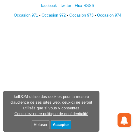
facebook
-
twitter
-
Flux RSSS
Occasion 971
-
Occasion 972
-
Occasion 973
-
Occasion 974
kelDOM utilise des cookies pour la mesure
d'audience de ses sites web, ceux-ci ne seront
utilisés que si vous y consentez
Consultez notre politique de confidentialité
Refuser
Accepter