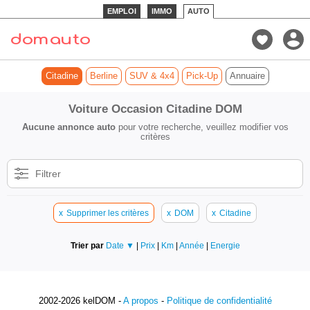
EMPLOI
IMMO
AUTO
Citadine
Berline
SUV & 4x4
Pick-Up
Annuaire
Voiture Occasion Citadine DOM
Aucune annonce auto
pour votre recherche, veuillez modifier vos
critères
Filtrer
x
Supprimer les critères
x
DOM
x
Citadine
Trier par
Date ▼
|
Prix
|
Km
|
Année
|
Energie
2002-2026 kelDOM -
A propos
-
Politique de confidentialité