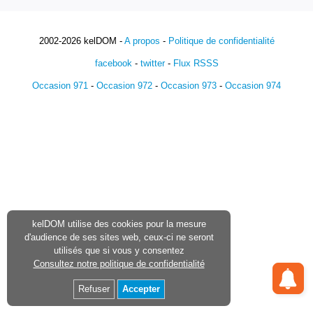
2002-2026 kelDOM -
A propos
-
Politique de confidentialité
facebook
-
twitter
-
Flux RSSS
Occasion 971
-
Occasion 972
-
Occasion 973
-
Occasion 974
kelDOM utilise des cookies pour la mesure
d'audience de ses sites web, ceux-ci ne seront
utilisés que si vous y consentez
Consultez notre politique de confidentialité
Refuser
Accepter