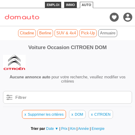
EMPLOI
IMMO
AUTO
Citadine
Berline
SUV & 4x4
Pick-Up
Annuaire
Voiture Occasion CITROEN DOM
Aucune annonce auto
pour votre recherche, veuillez modifier vos
critères
Filtrer
x
Supprimer les critères
x
DOM
x
CITROEN
Trier par
Date ▼
|
Prix
|
Km
|
Année
|
Energie