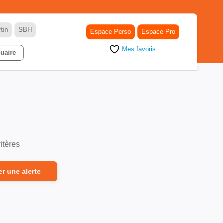
tin
SBH
Espace Perso
Espace Pro
Mes favoris
uaire
itères
er une alerte