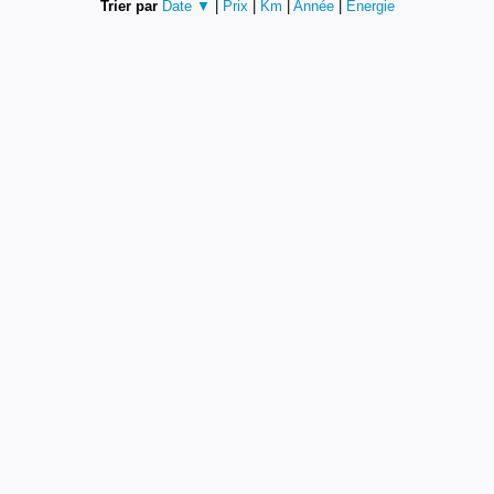
Trier par
Date ▼
|
Prix
|
Km
|
Année
|
Energie