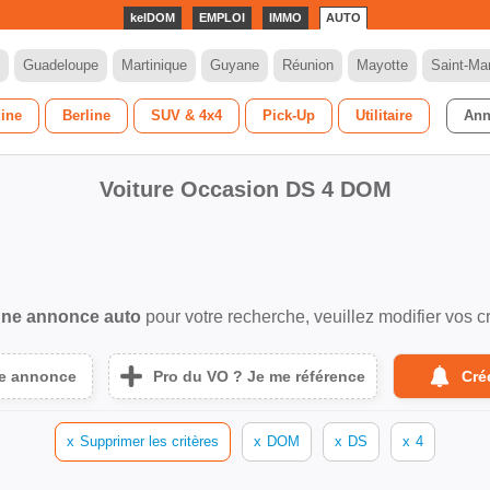
kelDOM
EMPLOI
IMMO
AUTO
Guadeloupe
Martinique
Guyane
Réunion
Mayotte
Saint-Mar
dine
Berline
SUV & 4x4
Pick-Up
Utilitaire
Ann
Voiture Occasion DS 4 DOM
ne annonce auto
pour votre recherche, veuillez modifier vos cr
ne annonce
Pro du VO ? Je me référence
Cré
x
Supprimer les critères
x
DOM
x
DS
x
4