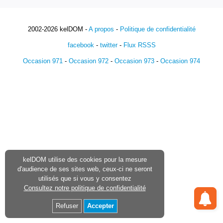
2002-2026 kelDOM -
A propos
-
Politique de confidentialité
facebook
-
twitter
-
Flux RSSS
Occasion 971
-
Occasion 972
-
Occasion 973
-
Occasion 974
kelDOM utilise des cookies pour la mesure
d'audience de ses sites web, ceux-ci ne seront
utilisés que si vous y consentez
Consultez notre politique de confidentialité
Refuser
Accepter