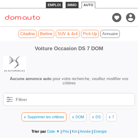
EMPLOI
IMMO
AUTO
Citadine
Berline
SUV & 4x4
Pick-Up
Annuaire
Voiture Occasion DS 7 DOM
Aucune annonce auto
pour votre recherche, veuillez modifier vos
critères
Filtrer
x
Supprimer les critères
x
DOM
x
DS
x
7
Trier par
Date ▼
|
Prix
|
Km
|
Année
|
Energie