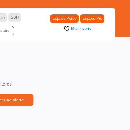
tin
SBH
Espace Perso
Espace Pro
Mes favoris
uaire
itères
er une alerte