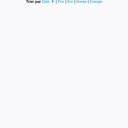
Trier par
Date ▼
|
Prix
|
Km
|
Année
|
Energie