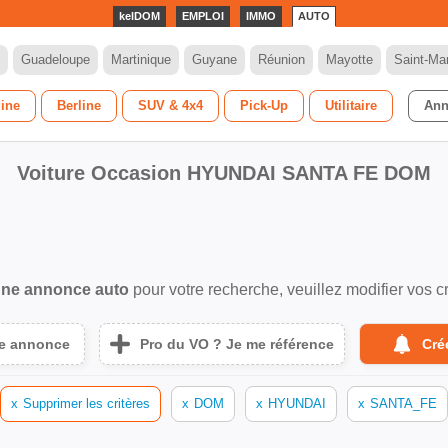
kelDOM
EMPLOI
IMMO
AUTO
Guadeloupe
Martinique
Guyane
Réunion
Mayotte
Saint-Mar
dine
Berline
SUV & 4x4
Pick-Up
Utilitaire
Ann
Voiture Occasion HYUNDAI SANTA FE DOM
ne annonce auto
pour votre recherche, veuillez modifier vos cr
ne annonce
Pro du VO ? Je me référence
Cré
x
Supprimer les critères
x
DOM
x
HYUNDAI
x
SANTA_FE