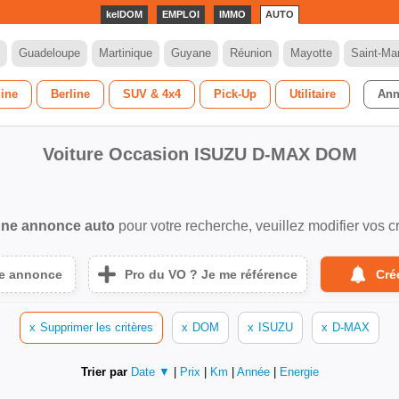
kelDOM
EMPLOI
IMMO
AUTO
Guadeloupe
Martinique
Guyane
Réunion
Mayotte
Saint-Mar
dine
Berline
SUV & 4x4
Pick-Up
Utilitaire
Ann
Voiture Occasion ISUZU D-MAX DOM
ne annonce auto
pour votre recherche, veuillez modifier vos cr
ne annonce
Pro du VO ? Je me référence
Cré
x
Supprimer les critères
x
DOM
x
ISUZU
x
D-MAX
Trier par
Date ▼
|
Prix
|
Km
|
Année
|
Energie