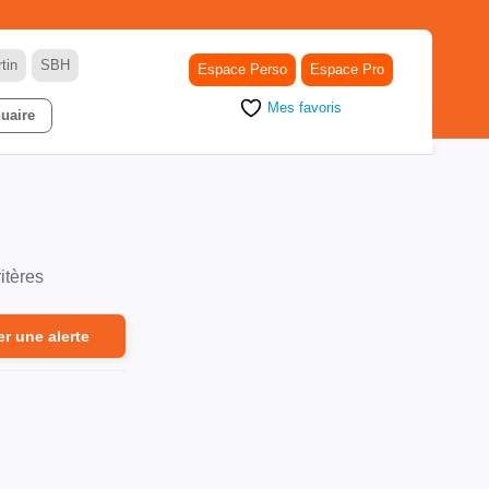
tin
SBH
Espace Perso
Espace Pro
Mes favoris
uaire
itères
er une alerte