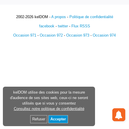
2002-2026 kelDOM -
A propos
-
Politique de confidentialité
facebook
-
twitter
-
Flux RSSS
Occasion 971
-
Occasion 972
-
Occasion 973
-
Occasion 974
kelDOM utilise des cookies pour la mesure
d'audience de ses sites web, ceux-ci ne seront
utilisés que si vous y consentez
Consultez notre politique de confidentialité
Refuser
Accepter