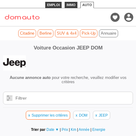
EMPLOI
IMMO
AUTO
Citadine
Berline
SUV & 4x4
Pick-Up
Annuaire
Voiture Occasion JEEP DOM
Aucune annonce auto
pour votre recherche, veuillez modifier vos
critères
Filtrer
x
Supprimer les critères
x
DOM
x
JEEP
Trier par
Date ▼
|
Prix
|
Km
|
Année
|
Energie