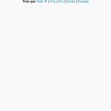
Trier par
Date ▼
|
Prix
|
Km
|
Année
|
Energie