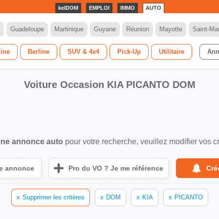
kelDOM
EMPLOI
IMMO
AUTO
Guadeloupe
Martinique
Guyane
Réunion
Mayotte
Saint-Mar
dine
Berline
SUV & 4x4
Pick-Up
Utilitaire
Ann
Voiture Occasion KIA PICANTO DOM
ne annonce auto
pour votre recherche, veuillez modifier vos cr
ne annonce
Pro du VO ? Je me référence
Cré
x
Supprimer les critères
x
DOM
x
KIA
x
PICANTO