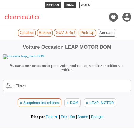
EMPLOI
IMMO
AUTO
Citadine
Berline
SUV & 4x4
Pick-Up
Annuaire
Voiture Occasion LEAP MOTOR DOM
Aucune annonce auto
pour votre recherche, veuillez modifier vos
critères
Filtrer
x
Supprimer les critères
x
DOM
x
LEAP_MOTOR
Trier par
Date ▼
|
Prix
|
Km
|
Année
|
Energie