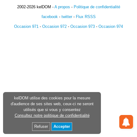
2002-2026 kelDOM -
A propos
-
Politique de confidentialité
facebook
-
twitter
-
Flux RSSS
Occasion 971
-
Occasion 972
-
Occasion 973
-
Occasion 974
kelDOM utilise des cookies pour la mesure
d'audience de ses sites web, ceux-ci ne seront
utilisés que si vous y consentez
Consultez notre politique de confidentialité
Refuser
Accepter