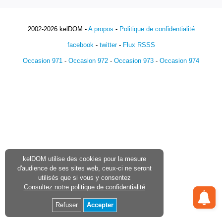
2002-2026 kelDOM -
A propos
-
Politique de confidentialité
facebook
-
twitter
-
Flux RSSS
Occasion 971
-
Occasion 972
-
Occasion 973
-
Occasion 974
kelDOM utilise des cookies pour la mesure
d'audience de ses sites web, ceux-ci ne seront
utilisés que si vous y consentez
Consultez notre politique de confidentialité
Refuser
Accepter