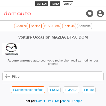
EMPLOI
IMMO
AUTO
Citadine
Berline
SUV & 4x4
Pick-Up
Annuaire
Voiture Occasion MAZDA BT-50 DOM
Aucune annonce auto
pour votre recherche, veuillez modifier vos
critères
Filtrer
x
Supprimer les critères
x
DOM
x
MAZDA
x
BT-50
Trier par
Date ▼
|
Prix
|
Km
|
Année
|
Energie