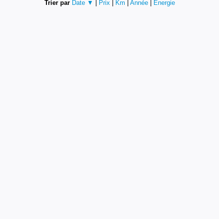
Trier par
Date ▼
|
Prix
|
Km
|
Année
|
Energie