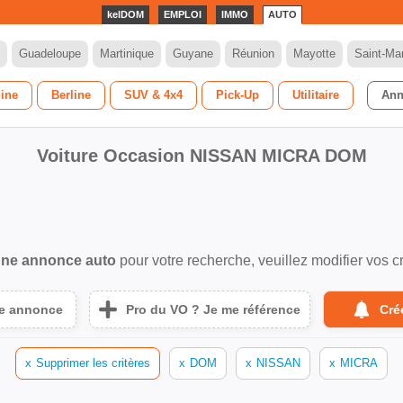
kelDOM
EMPLOI
IMMO
AUTO
Guadeloupe
Martinique
Guyane
Réunion
Mayotte
Saint-Mar
dine
Berline
SUV & 4x4
Pick-Up
Utilitaire
Ann
Voiture Occasion NISSAN MICRA DOM
ne annonce auto
pour votre recherche, veuillez modifier vos cr
ne annonce
Pro du VO ? Je me référence
Cré
x
Supprimer les critères
x
DOM
x
NISSAN
x
MICRA