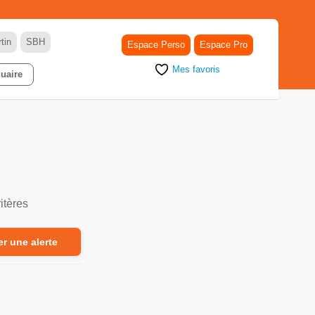
tin
SBH
Espace Perso
Espace Pro
Mes favoris
uaire
itères
er une alerte