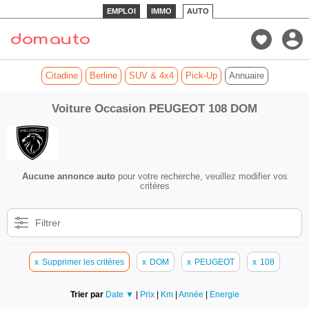
EMPLOI
IMMO
AUTO
Citadine
Berline
SUV & 4x4
Pick-Up
Annuaire
Voiture Occasion PEUGEOT 108 DOM
Aucune annonce auto
pour votre recherche, veuillez modifier vos
critères
Filtrer
x
Supprimer les critères
x
DOM
x
PEUGEOT
x
108
Trier par
Date ▼
|
Prix
|
Km
|
Année
|
Energie