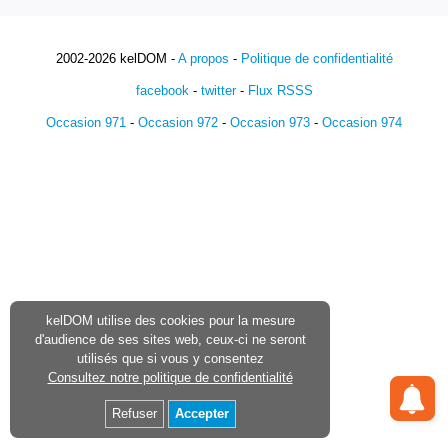
2002-2026 kelDOM -
A propos
-
Politique de confidentialité
facebook
-
twitter
-
Flux RSSS
Occasion 971
-
Occasion 972
-
Occasion 973
-
Occasion 974
kelDOM utilise des cookies pour la mesure
d'audience de ses sites web, ceux-ci ne seront
utilisés que si vous y consentez
Consultez notre politique de confidentialité
Refuser
Accepter