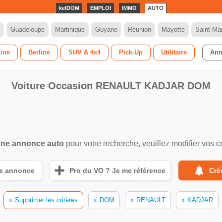
kelDOM
EMPLOI
IMMO
AUTO
Guadeloupe
Martinique
Guyane
Réunion
Mayotte
Saint-Mar
dine
Berline
SUV & 4x4
Pick-Up
Utilitaire
Ann
Voiture Occasion RENAULT KADJAR DOM
ne annonce auto
pour votre recherche, veuillez modifier vos cr
ne annonce
Pro du VO ? Je me référence
Cré
x
Supprimer les critères
x
DOM
x
RENAULT
x
KADJAR