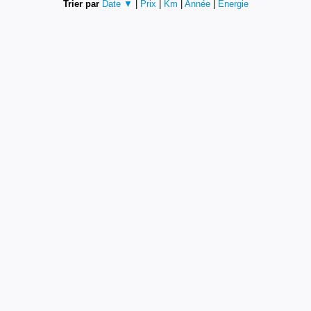
Trier par
Date ▼
|
Prix
|
Km
|
Année
|
Energie