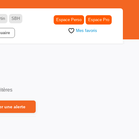
tin
SBH
Espace Perso
Espace Pro
Mes favoris
uaire
itères
er une alerte