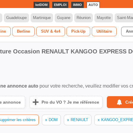
kelDOM
EMPLOI
IMMO
AUTO
Guadeloupe
Martinique
Guyane
Réunion
Mayotte
Saint-Mar
dine
Berline
SUV & 4x4
Pick-Up
Utilitaire
Ann
iture Occasion RENAULT KANGOO EXPRESS 
ne annonce auto
pour votre recherche, veuillez modifier vos cr
ne annonce
Pro du VO ? Je me référence
Cré
upprimer les critères
x
DOM
x
RENAULT
x
KANGOO_EXPR