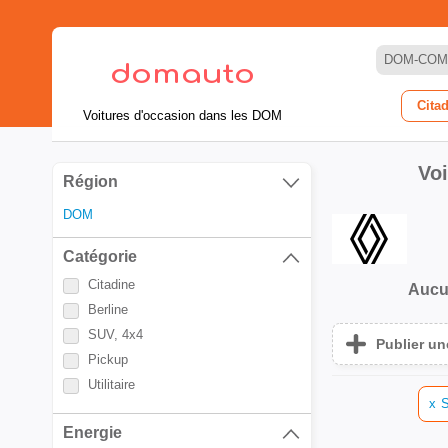
DOM-COM
Cita
Voitures d'occasion dans les DOM
Vo
Région
DOM
Catégorie
Citadine
Aucu
Berline
SUV, 4x4
Publier u
Pickup
Utilitaire
x
S
Energie