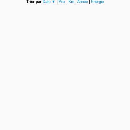
Trier par
Date ▼
|
Prix
|
Km
|
Année
|
Energie