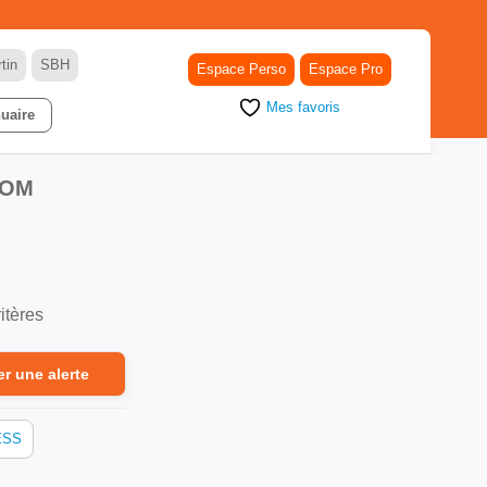
tin
SBH
Espace Perso
Espace Pro
Mes favoris
uaire
DOM
itères
er une alerte
ESS