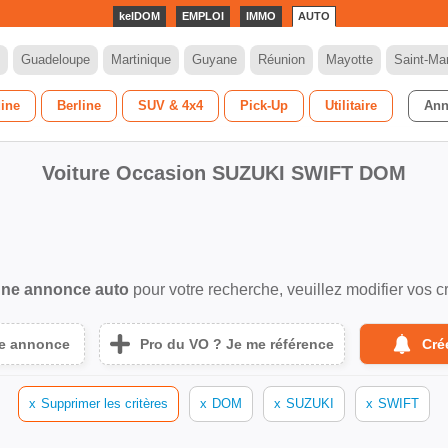
kelDOM
EMPLOI
IMMO
AUTO
Guadeloupe
Martinique
Guyane
Réunion
Mayotte
Saint-Mar
dine
Berline
SUV & 4x4
Pick-Up
Utilitaire
Ann
Voiture Occasion SUZUKI SWIFT DOM
ne annonce auto
pour votre recherche, veuillez modifier vos cr
ne annonce
Pro du VO ? Je me référence
Cré
x
Supprimer les critères
x
DOM
x
SUZUKI
x
SWIFT