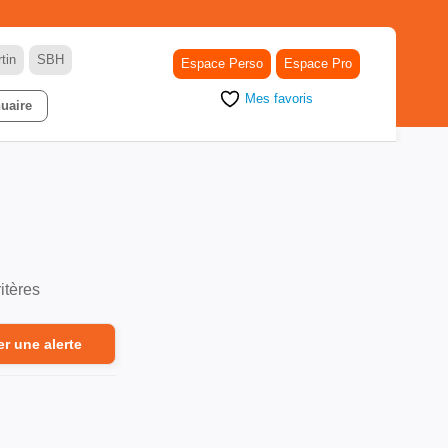
tin
SBH
Espace Perso
Espace Pro
Mes favoris
uaire
itères
er une alerte