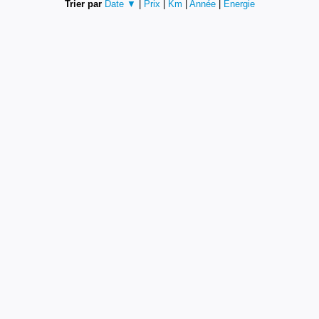
Trier par
Date ▼
|
Prix
|
Km
|
Année
|
Energie