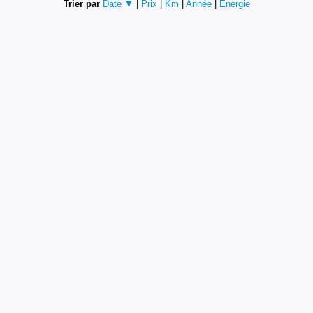
Trier par
Date ▼
|
Prix
|
Km
|
Année
|
Energie