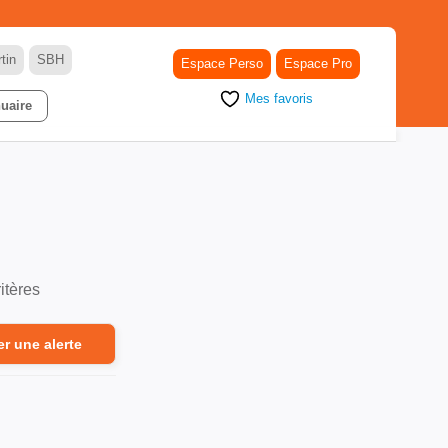
tin
SBH
Espace Perso
Espace Pro
Mes favoris
uaire
itères
er une alerte