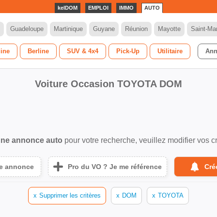
kelDOM
EMPLOI
IMMO
AUTO
Guadeloupe
Martinique
Guyane
Réunion
Mayotte
Saint-Mar
dine
Berline
SUV & 4x4
Pick-Up
Utilitaire
Ann
Voiture Occasion TOYOTA DOM
ne annonce auto
pour votre recherche, veuillez modifier vos cr
ne annonce
Pro du VO ? Je me référence
Cré
x
Supprimer les critères
x
DOM
x
TOYOTA