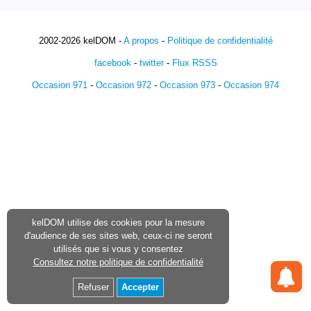
2002-2026 kelDOM -
A propos
-
Politique de confidentialité
facebook
-
twitter
-
Flux RSSS
Occasion 971
-
Occasion 972
-
Occasion 973
-
Occasion 974
kelDOM utilise des cookies pour la mesure
d'audience de ses sites web, ceux-ci ne seront
utilisés que si vous y consentez
Consultez notre politique de confidentialité
Refuser
Accepter