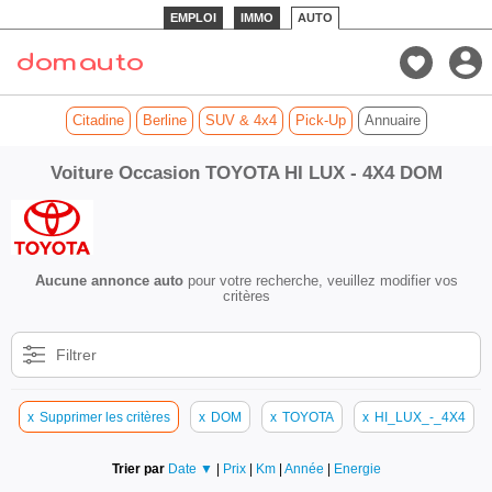
EMPLOI
IMMO
AUTO
Citadine
Berline
SUV & 4x4
Pick-Up
Annuaire
Voiture Occasion TOYOTA HI LUX - 4X4 DOM
Aucune annonce auto
pour votre recherche, veuillez modifier vos
critères
Filtrer
x
Supprimer les critères
x
DOM
x
TOYOTA
x
HI_LUX_-_4X4
Trier par
Date ▼
|
Prix
|
Km
|
Année
|
Energie