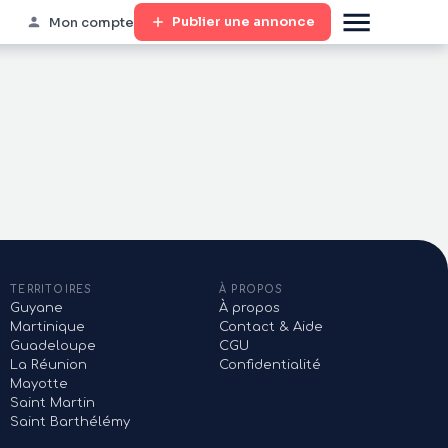
Publier une annonce
Mon compte
TERRITOIRES
À PROPOS
Guyane
À propos
Martinique
Contact & Aide
Guadeloupe
CGU
La Réunion
Confidentialité
Mayotte
Saint Martin
Saint Barthélémy