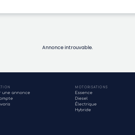
Annonce introuvable.
ATION
MOTORISATIONS
er une annonce
Essence
ompte
Diesel
voris
Électrique
Hybride