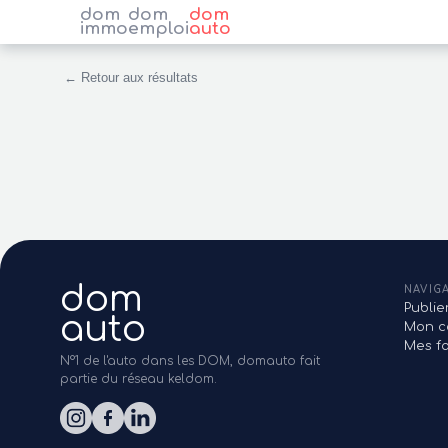
dom
dom
dom
immo
emploi
auto
← Retour aux résultats
dom
NAVIG
Publi
auto
Mon c
Mes fa
N°1 de l'auto dans les DOM, domauto fait
partie du réseau keldom.