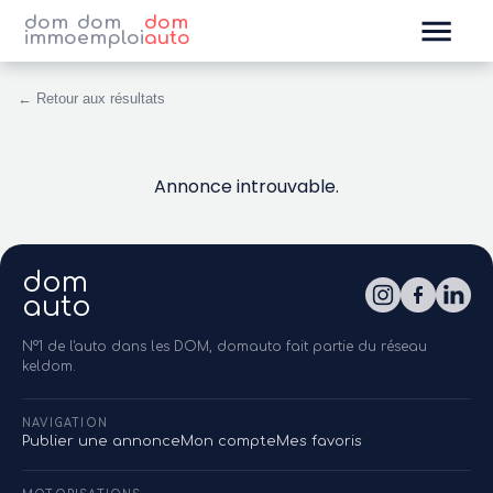
dom
dom
dom
immo
emploi
auto
← Retour aux résultats
Annonce introuvable.
dom
auto
N°1 de l'auto dans les DOM, domauto fait partie du réseau
keldom.
NAVIGATION
Publier une annonce
Mon compte
Mes favoris