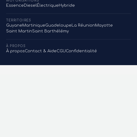
MOTORISATIONS
Essence
Diesel
Électrique
Hybride
TERRITOIRES
Guyane
Martinique
Guadeloupe
La Réunion
Mayotte
Saint Martin
Saint Barthélémy
À PROPOS
À propos
Contact & Aide
CGU
Confidentialité