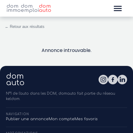
dom
dom
dom
immo
emploi
auto
← Retour aux résultats
Annonce introuvable.
dom
auto
N°1 de l'auto dans les DOM, domauto fait partie du réseau
keldom.
NAVIGATION
Publier une annonce
Mon compte
Mes favoris