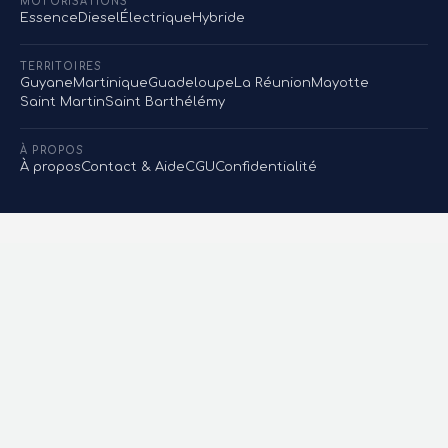
MOTORISATIONS
Essence
Diesel
Électrique
Hybride
TERRITOIRES
Guyane
Martinique
Guadeloupe
La Réunion
Mayotte
Saint Martin
Saint Barthélémy
À PROPOS
À propos
Contact & Aide
CGU
Confidentialité