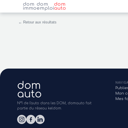
dom
dom
dom
immo
emploi
auto
← Retour aux résultats
dom
NAVIG
Publi
auto
Mon c
Mes fa
N°1 de l'auto dans les DOM, domauto fait
partie du réseau keldom.