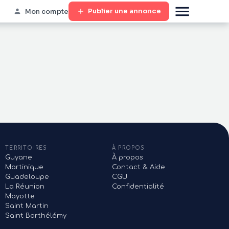
Publier une annonce
Mon compte
TERRITOIRES
À PROPOS
Guyane
À propos
Martinique
Contact & Aide
Guadeloupe
CGU
La Réunion
Confidentialité
Mayotte
Saint Martin
Saint Barthélémy