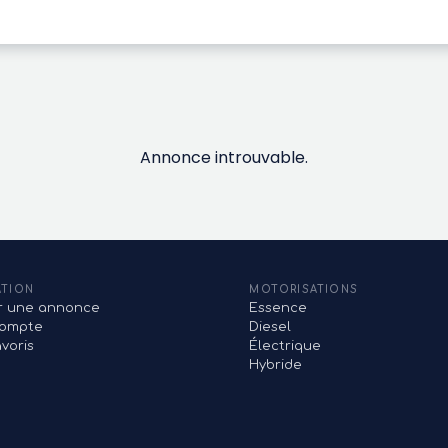
Annonce introuvable.
ATION
MOTORISATIONS
er une annonce
Essence
ompte
Diesel
voris
Électrique
Hybride