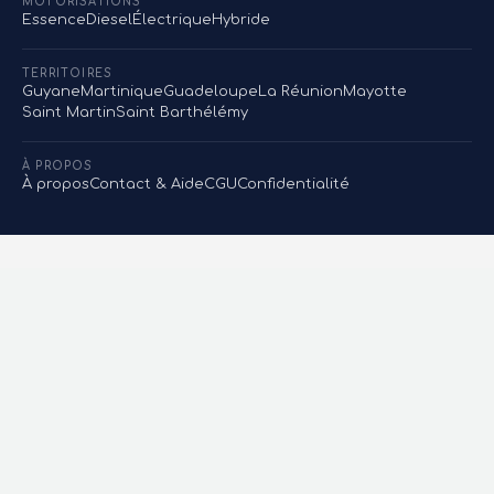
MOTORISATIONS
Essence
Diesel
Électrique
Hybride
TERRITOIRES
Guyane
Martinique
Guadeloupe
La Réunion
Mayotte
Saint Martin
Saint Barthélémy
À PROPOS
À propos
Contact & Aide
CGU
Confidentialité