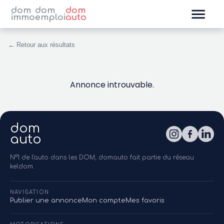
dom
dom
dom
immo
emploi
auto
← Retour aux résultats
Annonce introuvable.
dom
auto
N°1 de l'auto dans les DOM, domauto fait partie du réseau
keldom.
NAVIGATION
Publier une annonce
Mon compte
Mes favoris