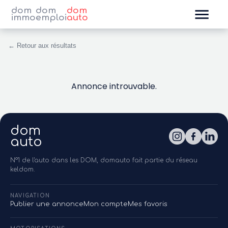
dom
dom
dom
immo
emploi
auto
← Retour aux résultats
Annonce introuvable.
dom
auto
N°1 de l'auto dans les DOM, domauto fait partie du réseau
keldom.
NAVIGATION
Publier une annonce
Mon compte
Mes favoris