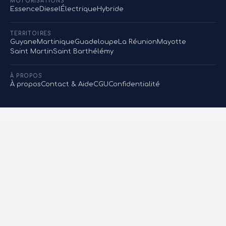
MOTORISATIONS
Essence
Diesel
Électrique
Hybride
TERRITOIRES
Guyane
Martinique
Guadeloupe
La Réunion
Mayotte
Saint Martin
Saint Barthélémy
À PROPOS
À propos
Contact & Aide
CGU
Confidentialité