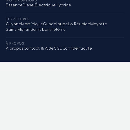
MOTORISATIONS
Essence
Diesel
Électrique
Hybride
TERRITOIRES
Guyane
Martinique
Guadeloupe
La Réunion
Mayotte
Saint Martin
Saint Barthélémy
À PROPOS
À propos
Contact & Aide
CGU
Confidentialité