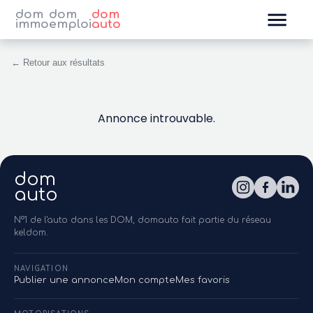
dom
dom
dom
immo
emploi
auto
← Retour aux résultats
Annonce introuvable.
dom
auto
N°1 de l'auto dans les DOM, domauto fait partie du réseau
keldom.
NAVIGATION
Publier une annonce
Mon compte
Mes favoris