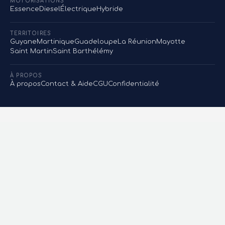
MOTORISATIONS
Essence
Diesel
Électrique
Hybride
TERRITOIRES
Guyane
Martinique
Guadeloupe
La Réunion
Mayotte
Saint Martin
Saint Barthélémy
À PROPOS
À propos
Contact & Aide
CGU
Confidentialité