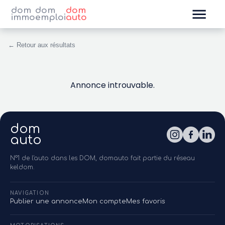
dom
dom
dom
immo
emploi
auto
← Retour aux résultats
Annonce introuvable.
dom
auto
N°1 de l'auto dans les DOM, domauto fait partie du réseau
keldom.
NAVIGATION
Publier une annonce
Mon compte
Mes favoris