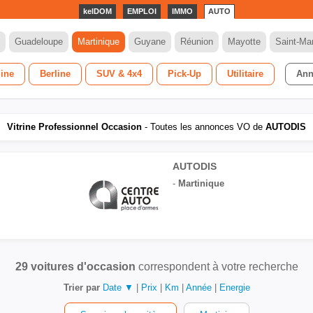
kelDOM
EMPLOI
IMMO
AUTO
Guadeloupe
Martinique
Guyane
Réunion
Mayotte
Saint-Mar
dine
Berline
SUV & 4x4
Pick-Up
Utilitaire
Ann
Vitrine Professionnel Occasion
- Toutes les annonces VO de
AUTODIS
AUTODIS
-
Martinique
29 voitures d'occasion
correspondent à votre recherche
Trier par
Date ▼
|
Prix
|
Km
|
Année
|
Energie