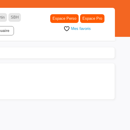
tin
SBH
Espace Perso
Espace Pro
Mes favoris
uaire