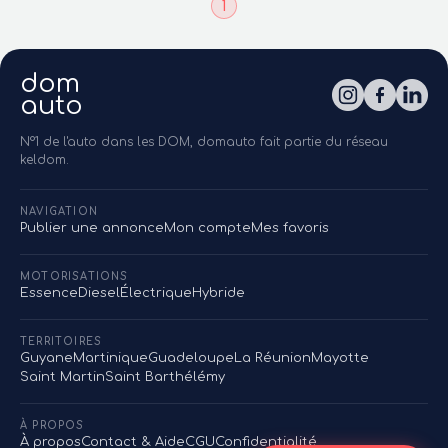
1
dom
auto
N°1 de l'auto dans les DOM, domauto fait partie du réseau
keldom.
NAVIGATION
Publier une annonce
Mon compte
Mes favoris
MOTORISATIONS
Essence
Diesel
Électrique
Hybride
TERRITOIRES
Guyane
Martinique
Guadeloupe
La Réunion
Mayotte
Saint Martin
Saint Barthélémy
À PROPOS
À propos
Contact & Aide
CGU
Confidentialité