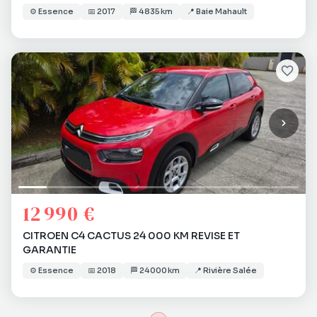
⚙️
Essence
📅
2017
🏁
4 835 km
📍
Baie Mahault
12 990 €
CITROEN C4 CACTUS 24 000 KM REVISE ET
GARANTIE
⚙️
Essence
📅
2018
🏁
24 000 km
📍
Rivière Salée