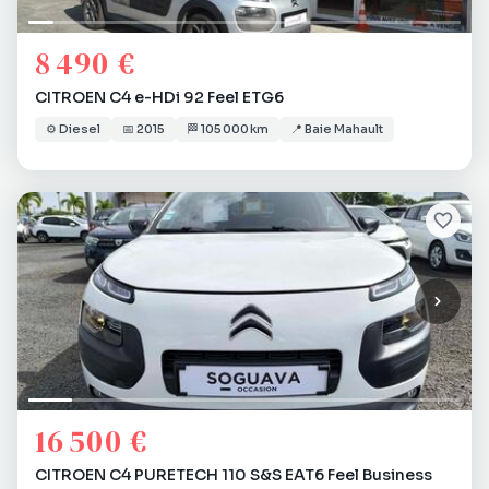
8 490 €
CITROEN C4 e-HDi 92 Feel ETG6
⚙️
Diesel
📅
2015
🏁
105 000 km
📍
Baie Mahault
16 500 €
CITROEN C4 PURETECH 110 S&S EAT6 Feel Business