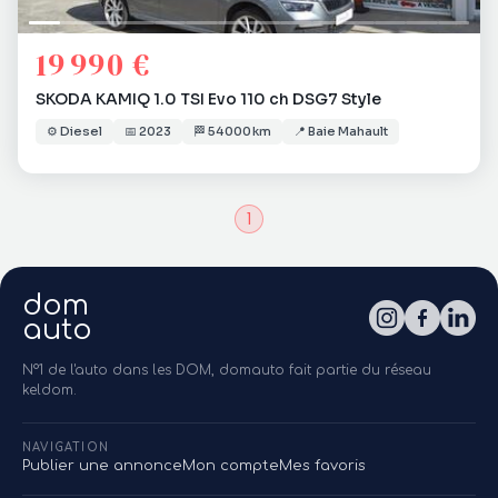
19 990 €
SKODA KAMIQ 1.0 TSI Evo 110 ch DSG7 Style
⚙️
Diesel
📅
2023
🏁
54 000 km
📍
Baie Mahault
1
dom
auto
N°1 de l'auto dans les DOM, domauto fait partie du réseau
keldom.
NAVIGATION
Publier une annonce
Mon compte
Mes favoris