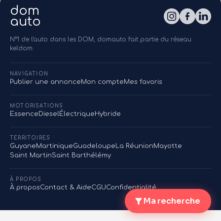
dom
auto
N°1 de l'auto dans les DOM, domauto fait partie du réseau
keldom.
NAVIGATION
Publier une annonce
Mon compte
Mes favoris
MOTORISATIONS
Essence
Diesel
Électrique
Hybride
TERRITOIRES
Guyane
Martinique
Guadeloupe
La Réunion
Mayotte
Saint Martin
Saint Barthélémy
À PROPOS
À propos
Contact & Aide
CGU
Confidentialité
Ma recherche