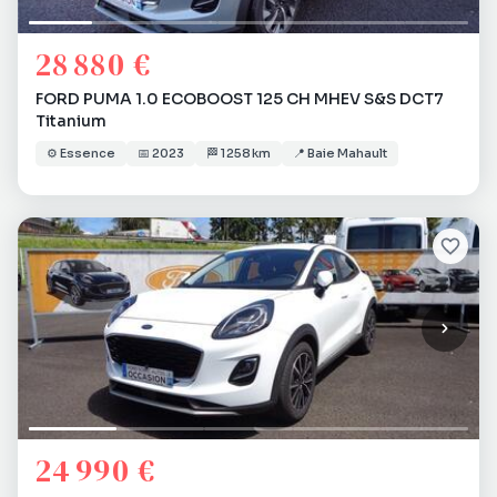
28 880 €
FORD PUMA 1.0 ECOBOOST 125 CH MHEV S&S DCT7
Titanium
⚙️
Essence
📅
2023
🏁
1 258 km
📍
Baie Mahault
24 990 €