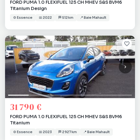
FORD PUMA 1.0 FLEXIFUEL 125 CH MHEV S&S BVM6
Titanium Design
⚙️
Essence
📅
2022
🏁
512 km
📍
Baie Mahault
31 790 €
FORD PUMA 1.0 FLEXIFUEL 125 CH MHEV S&S BVM6
Titanium
⚙️
Essence
📅
2023
🏁
2 927 km
📍
Baie Mahault