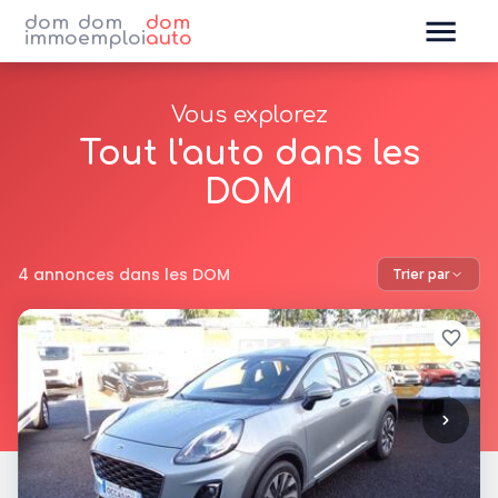
dom
dom
dom
immo
emploi
auto
Vous explorez
Tout l'auto dans les
DOM
4 annonces dans les DOM
Trier par